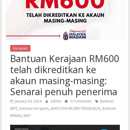
Kerajaan
Bantuan Kerajaan RM600
telah dikreditkan ke
akaun masing-masing:
Senarai penuh penerima
January 29, 2024
admin
0 Comments
Bantuan
,
,
,
BMT
bantuan kerajaan
BANTUAN MUSIM TENGKUJUH
Bantuan
,
RM600
BMT