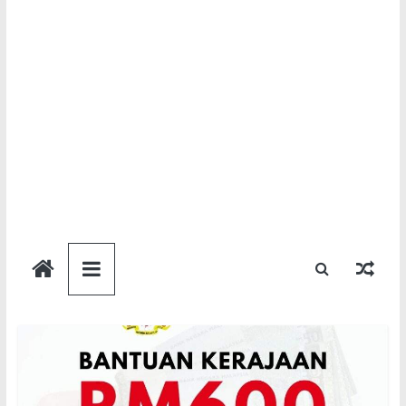
Semakan
Bantuan
Semakan
untuk
semua