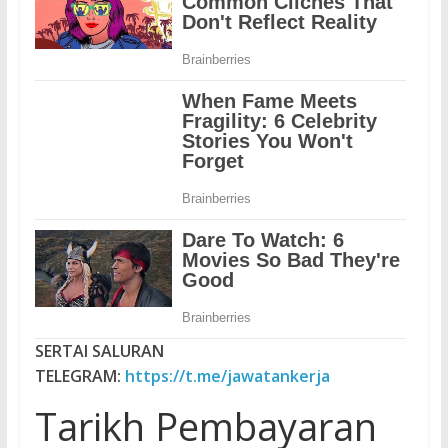
SERTAI SALURAN
TELEGRAM:
https://t.me/jawatankerja
Tarikh Pembayaran