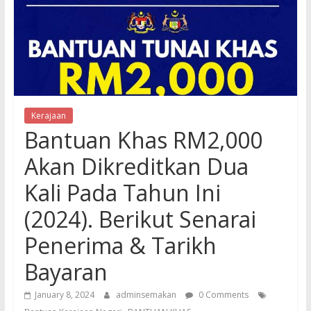
Kerajaan
Bantuan Khas RM2,000
Akan Dikreditkan Dua
Kali Pada Tahun Ini
(2024). Berikut Senarai
Penerima & Tarikh
Bayaran
January 8, 2024
adminsemakan
0 Comments