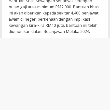
Bantuan Khas Kewangan sebanyak setengah
bulan gaji atau minimum RM2,000. Bantuan khas
ini akan diberikan kepada sekitar 4,400 penjawat
awam di negeri berkenaan dengan implikasi
kewangan kira-kira RM10 juta. Bantuan ini telah
diumumkan dalam Belanjawan Melaka 2024.