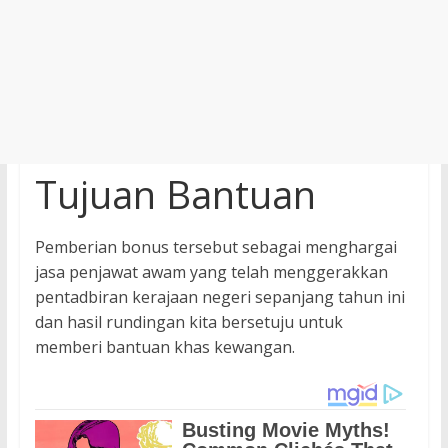
Tujuan Bantuan
Pemberian bonus tersebut sebagai menghargai
jasa penjawat awam yang telah menggerakkan
pentadbiran kerajaan negeri sepanjang tahun ini
dan hasil rundingan kita bersetuju untuk
memberi bantuan khas kewangan.