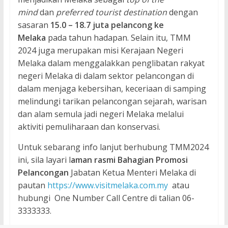
mind
dan
preferred tourist destination
dengan
sasaran
15
.0
– 18
.7
juta pelancong
ke
Melaka
pada tahun hadapan. Selain itu, TMM
2024 juga merupakan misi Kerajaan Negeri
Melaka dalam menggalakkan penglibatan rakyat
negeri Melaka di dalam sektor pelancongan di
dalam menjaga kebersihan, keceriaan di samping
melindungi tarikan pelancongan sejarah, warisan
dan alam semula jadi negeri Melaka melalui
aktiviti pemuliharaan dan konservasi.
Untuk sebarang info lanjut berhubung TMM2024
ini, sila layari l
aman rasmi Bahagian Promosi
Pelancongan
Jabatan Ketua Menteri Melaka di
pautan
https://www.visitmelaka.com.my
atau
hubungi One Number Call Centre di talian 06-
3333333.