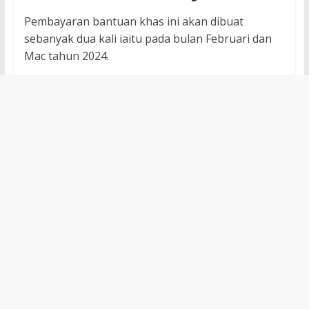
Pembayaran bantuan khas ini akan dibuat
sebanyak dua kali iaitu pada bulan Februari dan
Mac tahun 2024.