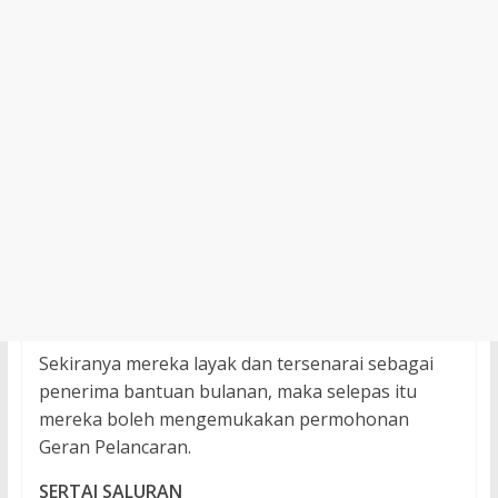
Sekiranya mereka layak dan tersenarai sebagai
penerima bantuan bulanan, maka selepas itu
mereka boleh mengemukakan permohonan
Geran Pelancaran.
SERTAI SALURAN