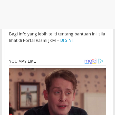
Bagi info yang lebih teliti tentang bantuan ini, sila
lihat di Portal Rasmi JKM –
DI SINI
.