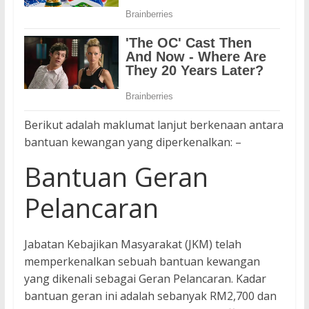
Berikut adalah maklumat lanjut berkenaan antara
bantuan kewangan yang diperkenalkan: –
Bantuan Geran
Pelancaran
Jabatan Kebajikan Masyarakat (JKM) telah
memperkenalkan sebuah bantuan kewangan
yang dikenali sebagai Geran Pelancaran. Kadar
bantuan geran ini adalah sebanyak RM2,700 dan