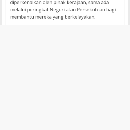
diperkenalkan oleh pihak kerajaan, sama ada
melalui peringkat Negeri atau Persekutuan bagi
membantu mereka yang berkelayakan.