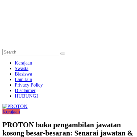
Semakan
Kerajaan
Bantuan
Swasta
Biasiswa
Semakan
Lain-lain
untuk
Privacy Policy
semua
Disclaimer
HUBUNGI
Kerajaan
PROTON buka pengambilan jawatan
kosong besar-besaran: Senarai jawatan &