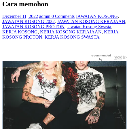
Cara memohon
December 11, 2022
admin
0 Comments
JAWATAN KOSONG
,
JAWATAN KOSONG 2022
,
JAWATAN KOSONG KERAJAAN
,
JAWATAN KOSONG PROTON
,
Jawatan Kosong Swasta
,
KERJA KOSONG
,
KERJA KOSONG KERAJAAN
,
KERJA
KOSONG PROTON
,
KERJA KOSONG SWASTA