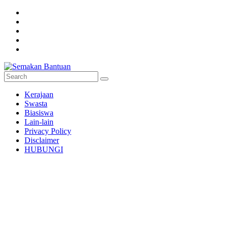
Skip
to
content
Semakan
Kerajaan
Bantuan
Swasta
Biasiswa
Semakan
Lain-lain
untuk
Privacy Policy
semua
Disclaimer
HUBUNGI