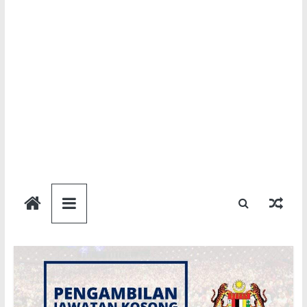
Semakan
Bantuan
Semakan
untuk
semua