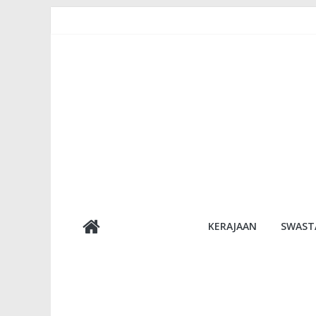
Skip
to
content
Semakan
KERAJAAN
SWAST
Bantuan
Semakan
untuk
semua