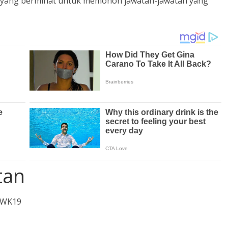
n yang berminat untuk memohon jawatan-jawatan yang
tan
 WK19