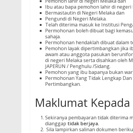
Pemohon lahir di negeri Melaka dan
Ibu atau bapa pemohon lahir di negeri
Bermastautin di Negeri Melaka dan
Pengundi di Negeri Melaka.
Telah diterima masuk ke Institusi Penga
Permohonan boleh dibuat bagi kemasuk
sahaja.
Permohonan hendaklah dibuat dalam te
Pemohon layak dipertimbangkan jika 
awam atau anggota pasukan beruniform
di negeri Melaka serta disahkan oleh M
JAPERUN / Penghulu /Sidang.
Pemohon yang ibu bapanya bukan warg
Permohonan Yang Tidak Lengkap Dan T
Pertimbangkan.
Maklumat Kepada
Sekiranya pembayaran tidak diterima 
dianggap
tidak berjaya.
Sila lampirkan salinan dokumen beriku