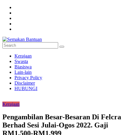
Skip
to
content
Semakan
Kerajaan
Bantuan
Swasta
Biasiswa
Semakan
Lain-lain
untuk
Privacy Policy
semua
Disclaimer
HUBUNGI
Kerajaan
Pengambilan Besar-Besaran Di Felcra
Berhad Sesi Julai-Ogos 2022. Gaji
RM1,500-RM1,999