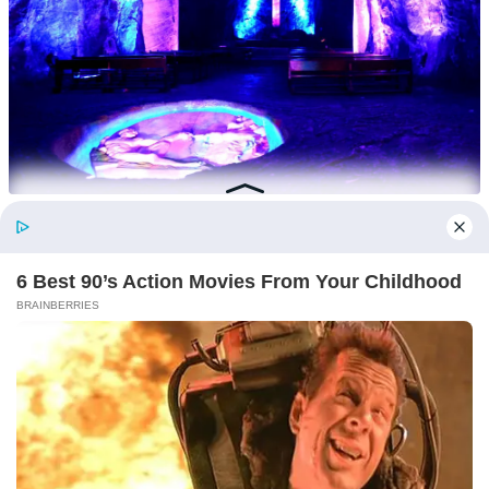
←
Pengambilan banyak jawatan kosong di UNITEN:
Permohonan dibuka sehingga 27 Julai 2022
Harga rumah serendah RM30,000 sebuah: Ini syarat-syarat &
cara memohon Rumah PPR Dimiliki
→
You May Also Like