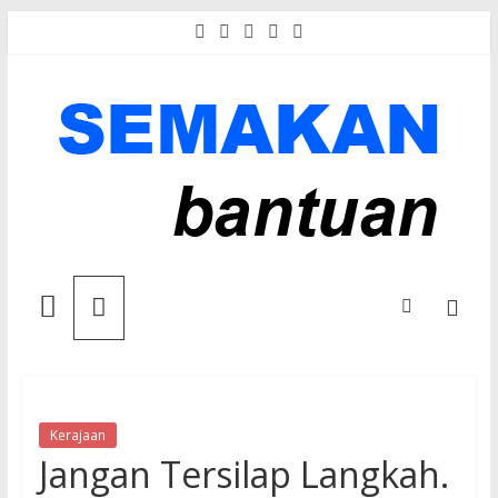
Skip
to
content
Semakan
Bantuan
Semakan
untuk
Kerajaan
Jangan Tersilap Langkah.
semua