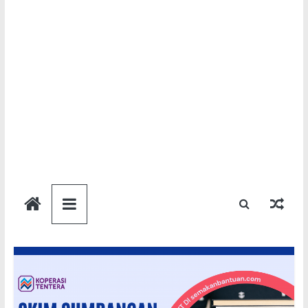
Semakan
Bantuan
Semakan
untuk
semua