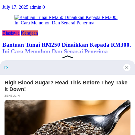
July 17, 2025
admin
0
Biasiswa
Kerajaan
Bantuan Tunai RM250 Dinaikkan Kepada RM300.
Ini Cara Memohon Dan Senarai Penerima
June 24, 2024
adminsemakan
TENTANG KAMI
Semakan Bantuan adalah portal semakan untuk rakyat Malaysia,
merangkumi kerajaan, swasta dan sebagainya.
Copyright © 2026
Semakan Bantuan
. All rights reserved.