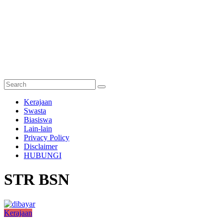
Semakan
Kerajaan
Bantuan
Swasta
Biasiswa
Semakan
Lain-lain
untuk
Privacy Policy
semua
Disclaimer
HUBUNGI
STR BSN
Kerajaan