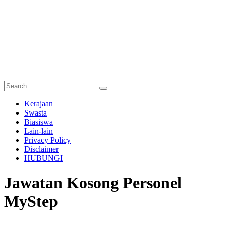
Semakan
Kerajaan
Bantuan
Swasta
Biasiswa
Semakan
Lain-lain
untuk
Privacy Policy
semua
Disclaimer
HUBUNGI
Jawatan Kosong Personel
MyStep