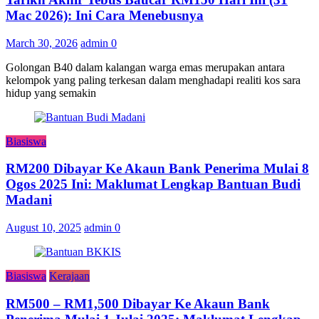
Mac 2026): Ini Cara Menebusnya
March 30, 2026
admin
0
Golongan B40 dalam kalangan warga emas merupakan antara
kelompok yang paling terkesan dalam menghadapi realiti kos sara
hidup yang semakin
Biasiswa
RM200 Dibayar Ke Akaun Bank Penerima Mulai 8
Ogos 2025 Ini: Maklumat Lengkap Bantuan Budi
Madani
August 10, 2025
admin
0
Biasiswa
Kerajaan
RM500 – RM1,500 Dibayar Ke Akaun Bank