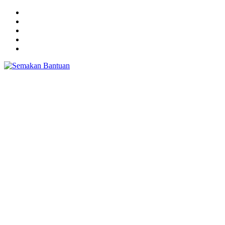
Skip
to
content