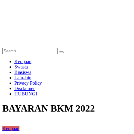
Semakan
Kerajaan
Bantuan
Swasta
Biasiswa
Semakan
Lain-lain
untuk
Privacy Policy
semua
Disclaimer
HUBUNGI
BAYARAN BKM 2022
Kerajaan