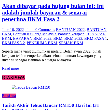
Akan dibayar pada hujung bulan ini: Ini
adalah jumlah bayaran & senarai
penerima BKM Fasa 2
June 10, 2022
admin
0 Comments
BANTUAN 2022
,
BANTUAN
BKM
,
Bantuan Keluarga Malaysia
,
bantuan kerajaan
,
BAYARAN
BKM
,
BAYARAN BKM 2022
,
BKM
,
BKM 2022
,
BKM FASA 1
,
BKM FASA 2
,
PENERIMA BKM
,
SEMAK BKM
Seperti mana yang diumumkan melalui Belanjawan 2022, pihak
kerajaan telah memperkenalkan sebuah bantuan kewangan yang
dikenali sebagai Bantuan Keluarga Malaysia
Read more
BIASISWA
Biasiswa
Tarikh Akhir Tebus Baucar RM150 Hari Ini (31