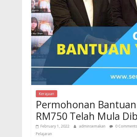
Kerajaan
Permohonan Bantuan
RM750 Telah Mula Dib
February 1, 2022
adminsemakan
0 Comment
Pelajaran