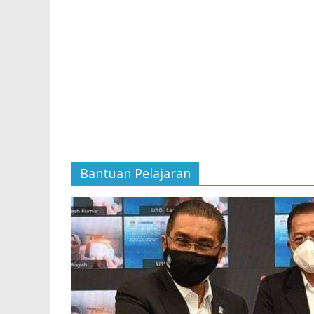
Bantuan Pelajaran