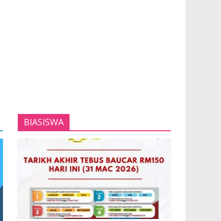
BIASISWA