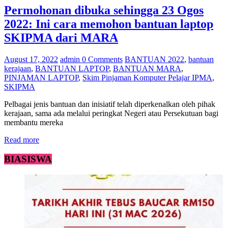
Permohonan dibuka sehingga 23 Ogos
2022: Ini cara memohon bantuan laptop
SKIPMA dari MARA
August 17, 2022
admin
0 Comments
BANTUAN 2022
,
bantuan
kerajaan
,
BANTUAN LAPTOP
,
BANTUAN MARA
,
PINJAMAN LAPTOP
,
Skim Pinjaman Komputer Pelajar IPMA
,
SKIPMA
Pelbagai jenis bantuan dan inisiatif telah diperkenalkan oleh pihak
kerajaan, sama ada melalui peringkat Negeri atau Persekutuan bagi
membantu mereka
Read more
BIASISWA