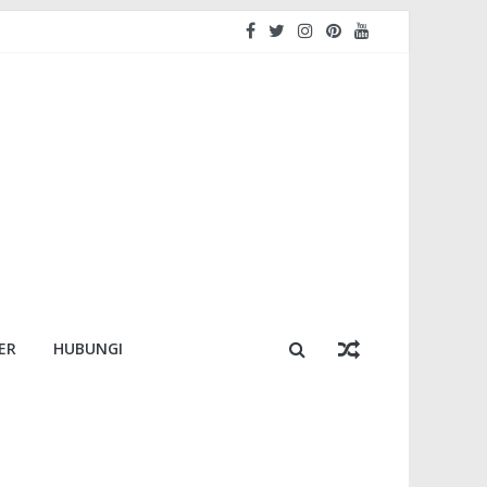
ER
HUBUNGI