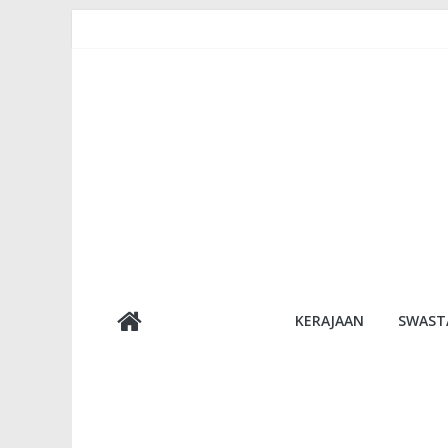
Skip
to
content
Semakan
KERAJAAN
SWAST
Bantuan
Semakan
untuk
semua