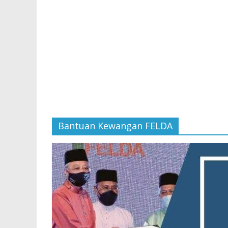
Bantuan Kewangan FELDA