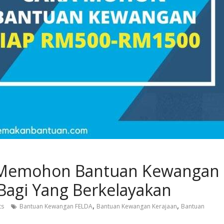
& Memohon Bantuan Kewangan
agi Yang Berkelayakan
,
,
ts
Bantuan Kewangan FELDA
Bantuan Kewangan Kerajaan
Bantuan