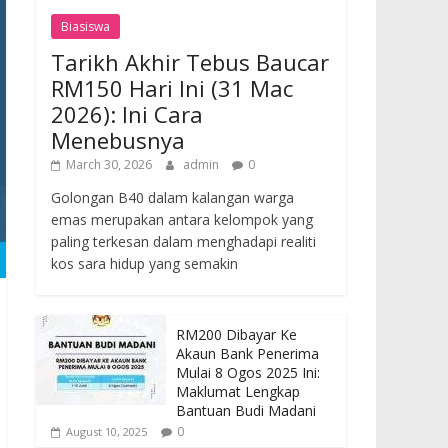
Biasiswa
Tarikh Akhir Tebus Baucar
RM150 Hari Ini (31 Mac
2026): Ini Cara
Menebusnya
March 30, 2026
admin
0
Golongan B40 dalam kalangan warga
emas merupakan antara kelompok yang
paling terkesan dalam menghadapi realiti
kos sara hidup yang semakin
RM200 Dibayar Ke
Akaun Bank Penerima
Mulai 8 Ogos 2025 Ini:
Maklumat Lengkap
Bantuan Budi Madani
0
August 10, 2025