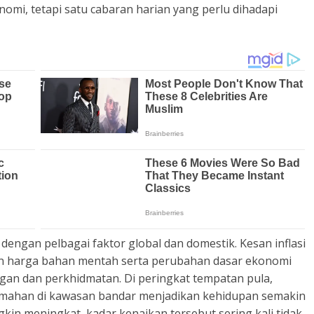
omi, tetapi satu cabaran harian yang perlu dihadapi
dengan pelbagai faktor global dan domestik. Kesan inflasi
an harga bahan mentah serta perubahan dasar ekonomi
an dan perkhidmatan. Di peringkat tempatan pula,
umahan di kawasan bandar menjadikan kehidupan semakin
n meningkat, kadar kenaikan tersebut sering kali tidak