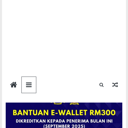
Semakan
Bantuan
Semakan
untuk
semua