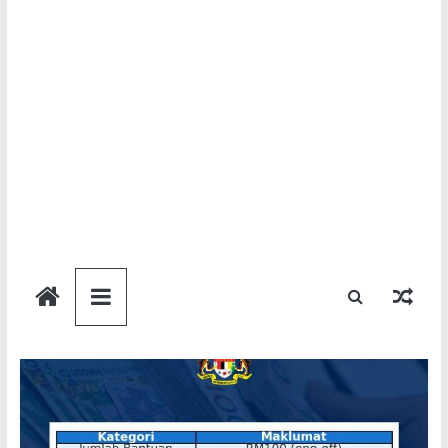
Semakan
Bantuan
Semakan
untuk
semua