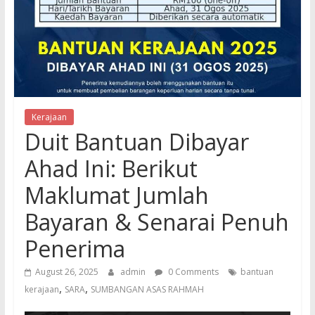
Kerajaan
Duit Bantuan Dibayar
Ahad Ini: Berikut
Maklumat Jumlah
Bayaran & Senarai Penuh
Penerima
August 26, 2025
admin
0 Comments
bantuan
,
,
kerajaan
SARA
SUMBANGAN ASAS RAHMAH