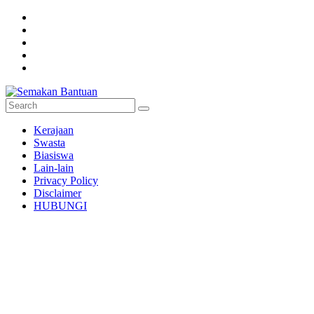
Skip
to
content
Semakan
Kerajaan
Bantuan
Swasta
Biasiswa
Semakan
Lain-lain
untuk
Privacy Policy
semua
Disclaimer
HUBUNGI