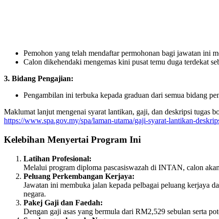
Pemohon yang telah mendaftar permohonan bagi jawatan ini m
Calon dikehendaki mengemas kini pusat temu duga terdekat se
3. Bidang Pengajian:
Pengambilan ini terbuka kepada graduan dari semua bidang pen
Maklumat lanjut mengenai syarat lantikan, gaji, dan deskripsi tugas b
https://www.spa.gov.my/spa/laman-utama/gaji-syarat-lantikan-deskrip
Kelebihan Menyertai Program Ini
Latihan Profesional:
Melalui program diploma pascasiswazah di INTAN, calon akan 
Peluang Perkembangan Kerjaya:
Jawatan ini membuka jalan kepada pelbagai peluang kerjaya da
negara.
Pakej Gaji dan Faedah:
Dengan gaji asas yang bermula dari RM2,529 sebulan serta po