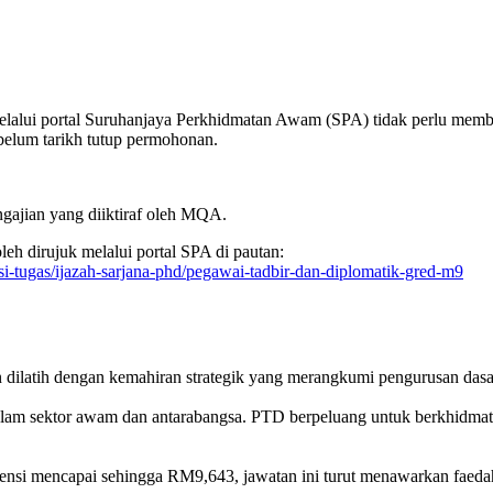
elalui portal Suruhanjaya Perkhidmatan Awam (SPA) tidak perlu mem
belum tarikh tutup permohonan.
gajian yang diiktiraf oleh MQA.
oleh dirujuk melalui portal SPA di pautan:
si-tugas/ijazah-sarjana-phd/pegawai-tadbir-dan-diplomatik-gred-m9
dilatih dengan kemahiran strategik yang merangkumi pengurusan dasar
lam sektor awam dan antarabangsa. PTD berpeluang untuk berkhidmat d
tensi mencapai sehingga RM9,643, jawatan ini turut menawarkan faedah