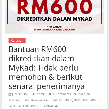
Kerajaan
Bantuan RM600
dikreditkan dalam
MyKad: Tidak perlu
memohon & berikut
senarai penerimanya
July 20, 2023
admin
0 Comments
bantuan
,
,
,
,
kerajaan
Bantuan Kewangan
Bantuan RM600
BANTUAN SARA
,
,
SARA
SARA RM600
STR TAMBAHAN