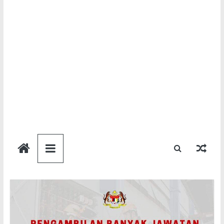
Semakan
Bantuan
Semakan
untuk
semua