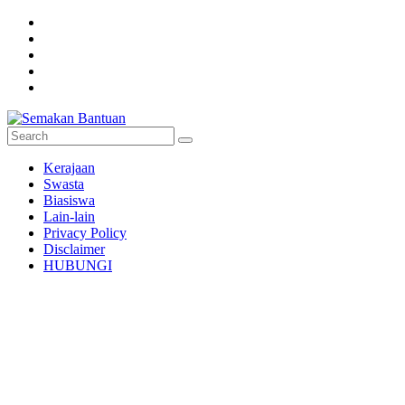
Skip
to
content
Semakan
Kerajaan
Bantuan
Swasta
Biasiswa
Semakan
Lain-lain
untuk
Privacy Policy
semua
Disclaimer
HUBUNGI