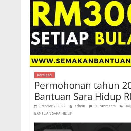
Kerajaan
Permohonan tahun 20
Bantuan Sara Hidup R
October 7, 2022
admin
0 Comments
BA
BANTUAN SARA HIDUP