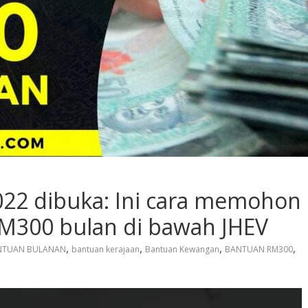
22 dibuka: Ini cara memohon
M300 bulan di bawah JHEV
,
,
,
,
NTUAN BULANAN
bantuan kerajaan
Bantuan Kewangan
BANTUAN RM300