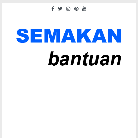
Skip
to
content