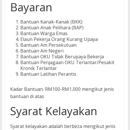
Bayaran
Bantuan Kanak-Kanak (BKK)
Bantuan Anak Pelihara (BAP)
Bantuan Warga Emas
Elaun Pekerja Orang Kurang Upaya
Bantuan Am Persekutuan
Bantuan Am Negeri
Bantuan OKU Tidak Berupaya Bekerja
Bantuan Penjagaan OKU Terlantar/Pesakit
Kronik Terlantar
Bantuan Latihan Perantis
Kadar Bantuan: RM100-RM1,000 mengikut jenis
bantuan di atas
Syarat Kelayakan
Syarat kelayakan adalah berbeza mengikut jenis