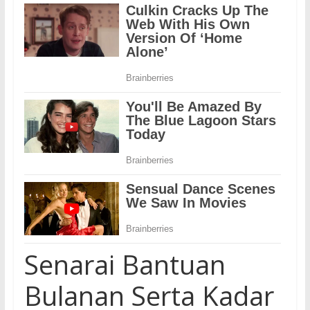
Senarai Bantuan
Bulanan Serta Kadar