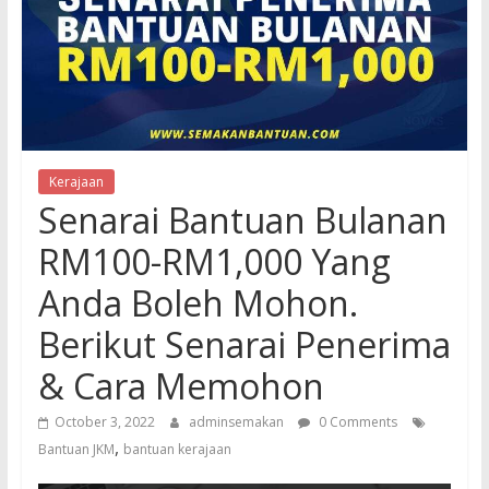
Kerajaan
Senarai Bantuan Bulanan
RM100-RM1,000 Yang
Anda Boleh Mohon.
Berikut Senarai Penerima
& Cara Memohon
October 3, 2022
adminsemakan
0 Comments
,
Bantuan JKM
bantuan kerajaan