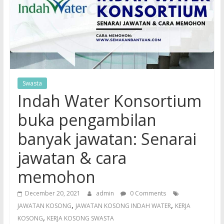
Swasta
Indah Water Konsortium
buka pengambilan
banyak jawatan: Senarai
jawatan & cara
memohon
December 20, 2021
admin
0 Comments
,
,
JAWATAN KOSONG
JAWATAN KOSONG INDAH WATER
KERJA
,
KOSONG
KERJA KOSONG SWASTA