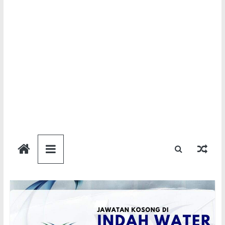
Semakan
Bantuan
Semakan
untuk
semua