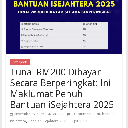
Kerajaan
Tunai RM200 Dibayar
Secara Berperingkat: Ini
Maklumat Penuh
Bantuan iSejahtera 2025
November 8, 2025
admin
0 Comments
bantuan
,
,
isejahtera
Bantuan iSejahtera 2025
ISEJAHTERA