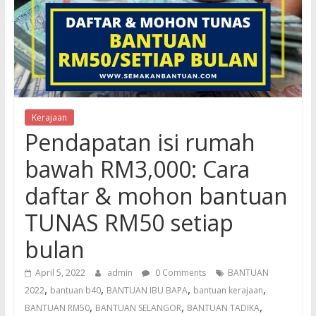
Kerajaan
Pendapatan isi rumah
bawah RM3,000: Cara
daftar & mohon bantuan
TUNAS RM50 setiap
bulan
April 5, 2022
admin
0 Comments
BANTUAN
,
,
,
,
2022
bantuan b40
BANTUAN IBU BAPA
bantuan kerajaan
,
,
,
BANTUAN RM50
BANTUAN SELANGOR
BANTUAN TADIKA