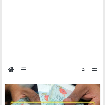
Semakan
Bantuan
Semakan
untuk
semua