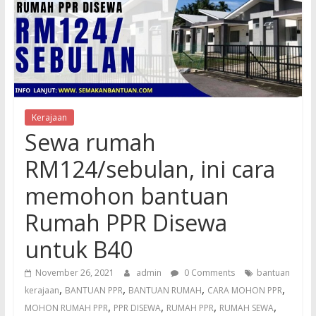
Kerajaan
Sewa rumah
RM124/sebulan, ini cara
memohon bantuan
Rumah PPR Disewa
untuk B40
November 26, 2021
admin
0 Comments
bantuan
,
,
,
,
kerajaan
BANTUAN PPR
BANTUAN RUMAH
CARA MOHON PPR
,
,
,
,
MOHON RUMAH PPR
PPR DISEWA
RUMAH PPR
RUMAH SEWA