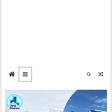
Semakan
Bantuan
Semakan
untuk
semua