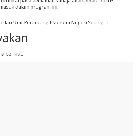
 kritikal pada kediaman sahaja akan dibaik pulih*.
masuk dalam program ini.
n dan Unit Perancang Ekonomi Negeri Selangor.
ayakan
a berikut: