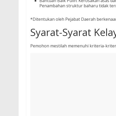
Bantuan Baik Pulih: Kerosakan asas dan
Penambahan struktur baharu tidak ter
*Ditentukan oleh Pejabat Daerah berkenaa
Syarat-Syarat Kel
Pemohon mestilah memenuhi kriteria-kriteri